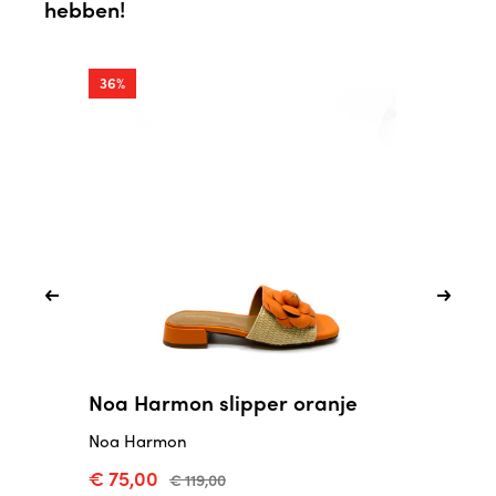
hebben!
36%
13%
Noa Harmon slipper oranje
COLO
brui
Noa Harmon
COLO
€ 75,00
€ 119,00