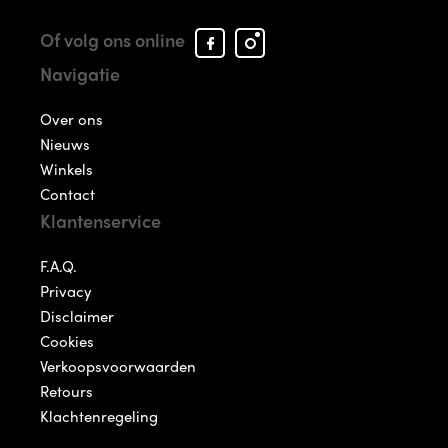
Facebook
Instagram
Of volg ons online
Arcade
Arcade
Navigatie
Shoes
Shoes
Over ons
Nieuws
Winkels
Contact
Klantenservice
F.A.Q.
Privacy
Disclaimer
Cookies
Verkoopsvoorwaarden
Retours
Klachtenregeling