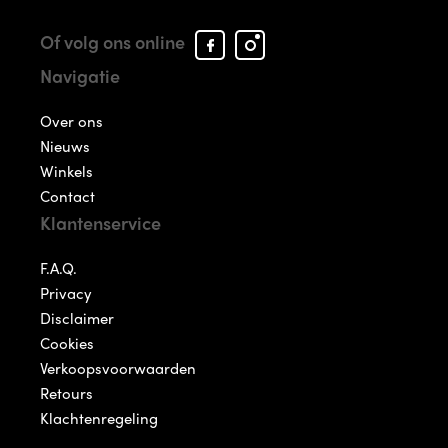
Facebook
Instagram
Of volg ons online
Arcade
Arcade
Navigatie
Shoes
Shoes
Over ons
Nieuws
Winkels
Contact
Klantenservice
F.A.Q.
Privacy
Disclaimer
Cookies
Verkoopsvoorwaarden
Retours
Klachtenregeling