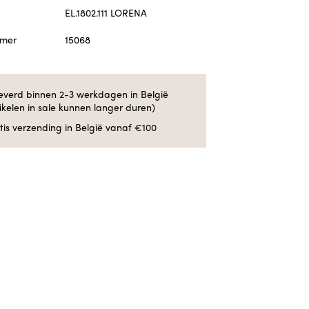
EL.1802.111 LORENA
mmer
15068
everd binnen 2-3 werkdagen in België
tikelen in sale kunnen langer duren)
tis verzending in België vanaf €100