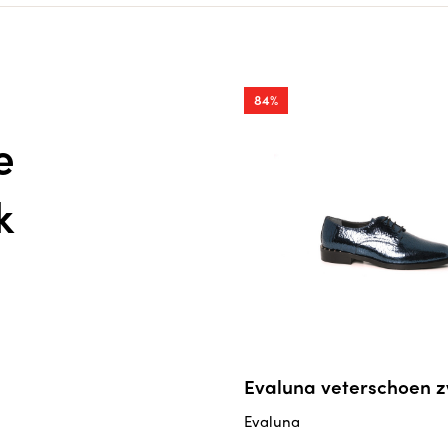
84%
e
k
Evaluna veterschoen 
Evaluna