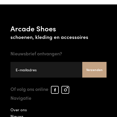
Arcade Shoes
schoenen, kleding en accessoires
Nieuwsbrief ontvangen?
Verzenden
Facebook
Instagram
Of volg ons online
Arcade
Arcade
Navigatie
Shoes
Shoes
Over ons
Nieuws