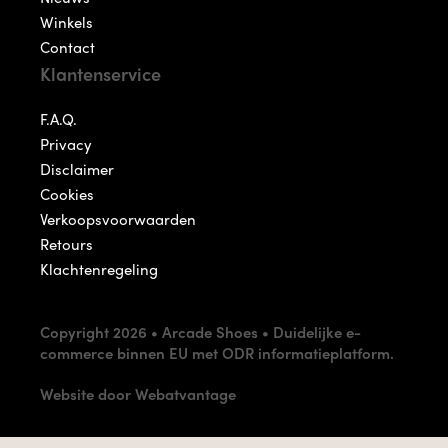
Winkels
Contact
Klantenservice
F.A.Q.
Privacy
Disclaimer
Cookies
Verkoopsvoorwaarden
Retours
Klachtenregeling
Copyright 2026 • Arcade Shoes •
Duidelijke e-
commerce binnen EU met ODR informatieplatform.
Website door Webatvantage