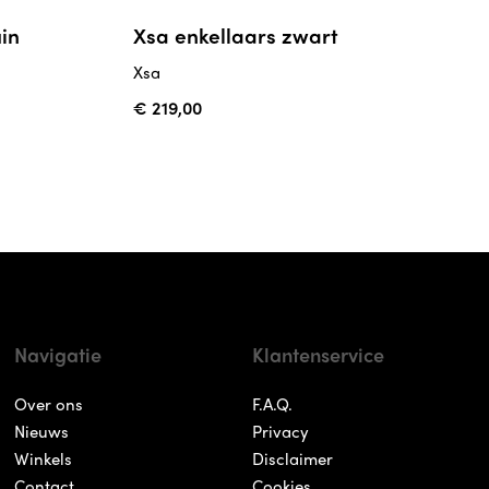
in
Xsa enkellaars zwart
Xsa
€ 219,00
Navigatie
Klantenservice
Over ons
F.A.Q.
Nieuws
Privacy
Winkels
Disclaimer
Contact
Cookies