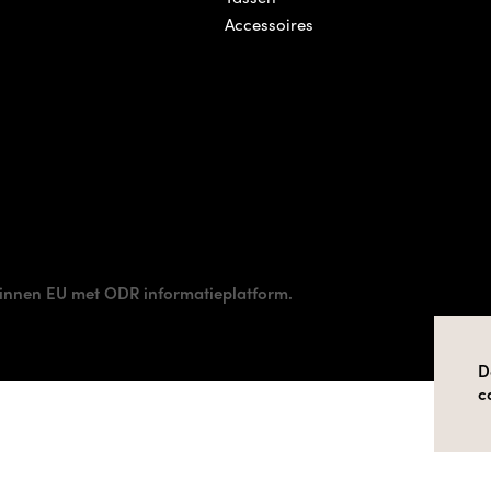
Accessoires
innen EU met ODR informatieplatform.
D
c