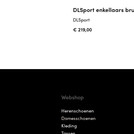
DLSport enkellaars bru
DLSport
€ 219,00
Webshop
Herenschoenen
Damesschoenen
Kleding
Tassen