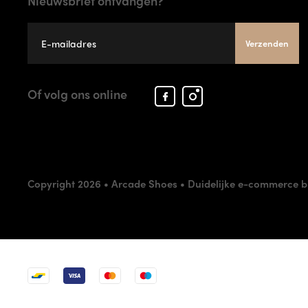
Nieuwsbrief ontvangen?
Verzenden
Facebook
Instagram
Of volg ons online
Arcade
Arcade
Shoes
Shoes
Copyright 2026 • Arcade Shoes •
Duidelijke e-commerce b