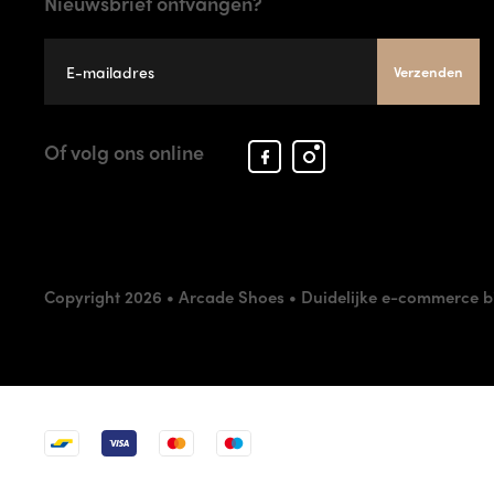
Nieuwsbrief ontvangen?
Verzenden
Facebook
Instagram
Of volg ons online
Arcade
Arcade
Shoes
Shoes
Copyright 2026 • Arcade Shoes •
Duidelijke e-commerce b