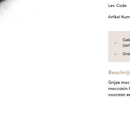
Lev. Code
Artikel Nu
Gel
(ar
Gra
Beschrij
Grijze moc
moccasin h
vooraan e