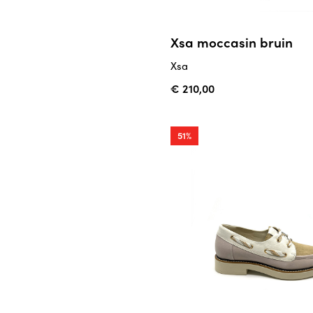
Xsa moccasin bruin
Xsa
€ 210,00
51%