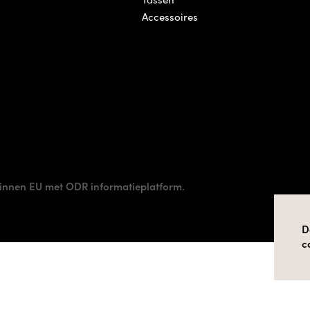
Accessoires
innen EU met ODR informatieplatform.
D
c