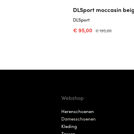
DLSport moccasin bei
DLSport
€ 95,00
€ 195,00
Webshop
Herenschoenen
Damesschoenen
Kleding
Tassen