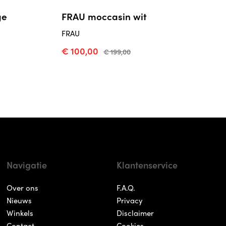
ge
FRAU moccasin wit
FRAU
€ 100,00
€ 199,00
Navigatie
Klantenservice
Over ons
F.A.Q.
Nieuws
Privacy
Winkels
Disclaimer
Contact
Cookies