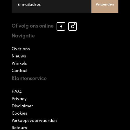
Verzenden
Facebook
Instagram
Of volg ons online
Arcade
Arcade
Navigatie
Shoes
Shoes
Over ons
Nieuws
Winkels
Contact
Klantenservice
F.A.Q.
Privacy
Disclaimer
Cookies
Verkoopsvoorwaarden
Retours