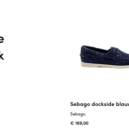
e
k
Sebago dockside blau
Sebago
€ 169,00