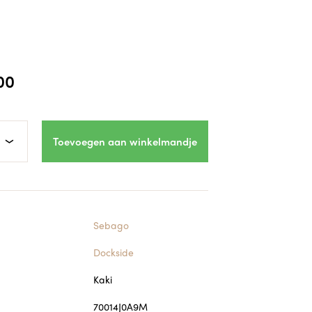
00
Toevoegen aan winkelmandje
Sebago
Dockside
Kaki
70014J0A9M