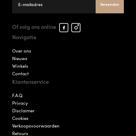
Verzenden
Facebook
Instagram
Of volg ons online
Arcade
Arcade
Navigatie
Shoes
Shoes
Over ons
Nieuws
Winkels
Contact
Klantenservice
F.A.Q.
Privacy
Disclaimer
Cookies
Verkoopsvoorwaarden
Retours