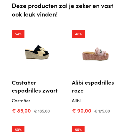
Deze producten zal je zeker en vast
ook leuk vinden!
54%
48%
Castañer
Alibi espadrilles
espadrilles zwart
roze
Castañer
Alibi
€ 85,00
€ 90,00
€ 185,00
€ 175,00
50%
50%