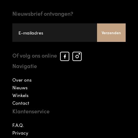
Nieuwsbrief ontvangen?
Verzenden
Facebook
Instagram
Of volg ons online
Arcade
Arcade
Navigatie
Shoes
Shoes
Over ons
Nieuws
Winkels
Contact
Klantenservice
F.A.Q.
Privacy