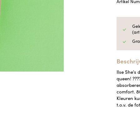
Artikel Nu
Gel
(ar
Gra
Beschrij
Ilse She's 
queen! ???
absorberen
comfort. 8
Kleuren kun
t.o.v. de fo