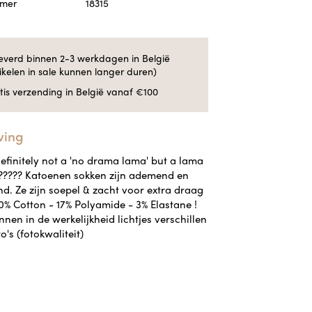
mmer
18315
everd binnen 2-3 werkdagen in België
tikelen in sale kunnen langer duren)
tis verzending in België vanaf €100
ving
definitely not a 'no drama lama' but a lama
????? Katoenen sokken zijn ademend en
d. Ze zijn soepel & zacht voor extra draag
0% Cotton - 17% Polyamide - 3% Elastane !
nen in de werkelijkheid lichtjes verschillen
to's (fotokwaliteit)