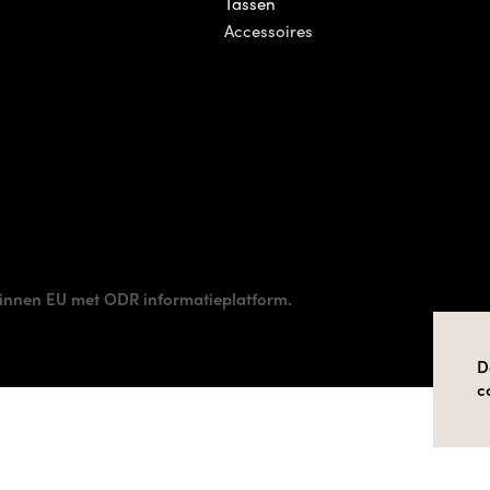
Tassen
Accessoires
innen EU met ODR informatieplatform.
D
c