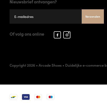
Nieuwsbrief ontvangen?
Verzenden
Facebook
Instagram
Of volg ons online
Arcade
Arcade
Shoes
Shoes
Copyright 2026 • Arcade Shoes •
Duidelijke e-commerce b