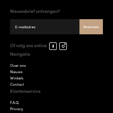
Nieuwsbrief ontvangen?
Verzenden
Facebook
Instagram
Of volg ons online
Arcade
Arcade
Navigatie
Shoes
Shoes
Over ons
Nieuws
Winkels
Contact
Klantenservice
F.A.Q.
Privacy