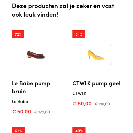
Deze producten zal je zeker en vast
ook leuk vinden!
72%
54%
Le Babe pump
CTWLK pump geel
bruin
CTWLK
Le Babe
€ 50,00
€ 110,00
€ 50,00
€ 179,00
62%
49%