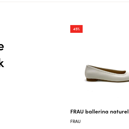
45%
e
k
FRAU ballerina naturel
FRAU