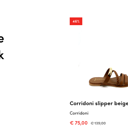
46%
e
k
Corridoni slipper beig
Corridoni
€ 75,00
€ 139,00