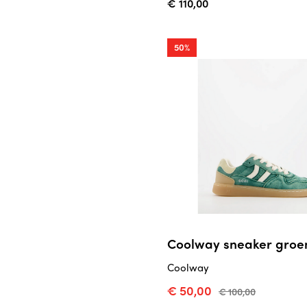
€ 110,00
50%
Coolway sneaker groe
Coolway
€ 50,00
€ 100,00