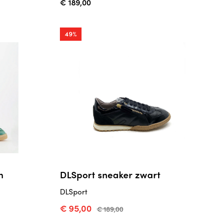
€ 189,00
49%
n
DLSport sneaker zwart
DLSport
€ 95,00
€ 189,00