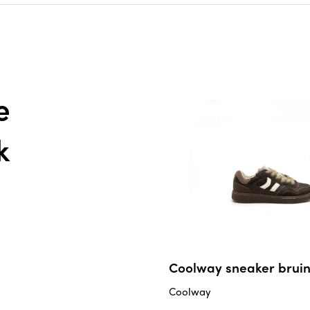
e
k
Coolway sneaker brui
Coolway