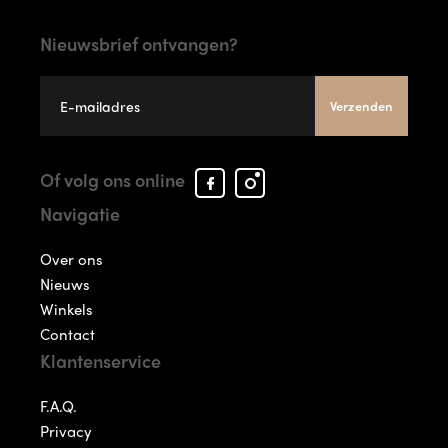
Nieuwsbrief ontvangen?
Verzenden
Facebook
Instagram
Of volg ons online
Arcade
Arcade
Navigatie
Shoes
Shoes
Over ons
Nieuws
Winkels
Contact
Klantenservice
F.A.Q.
Privacy