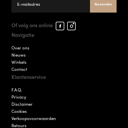
Verzenden
Facebook
Instagram
Of volg ons online
Arcade
Arcade
Navigatie
Shoes
Shoes
Over ons
Nieuws
Winkels
Contact
Klantenservice
F.A.Q.
Privacy
Disclaimer
Cookies
Verkoopsvoorwaarden
Retours