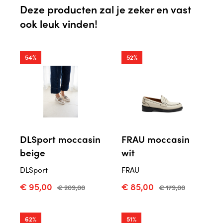
Deze producten zal je zeker en vast
ook leuk vinden!
54%
52%
DLSport moccasin
FRAU moccasin
beige
wit
DLSport
FRAU
€ 95,00
€ 85,00
€ 209,00
€ 179,00
62%
51%