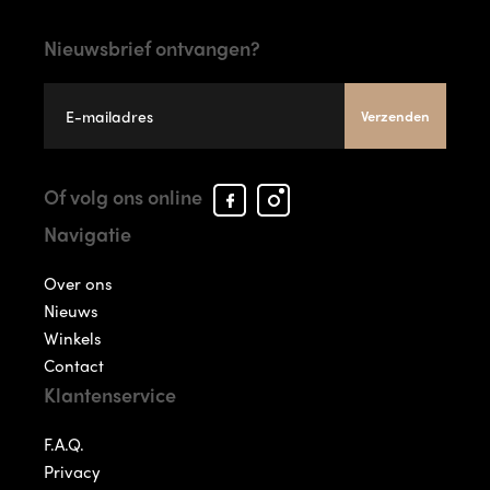
Nieuwsbrief ontvangen?
Verzenden
Facebook
Instagram
Of volg ons online
Arcade
Arcade
Navigatie
Shoes
Shoes
Over ons
Nieuws
Winkels
Contact
Klantenservice
F.A.Q.
Privacy