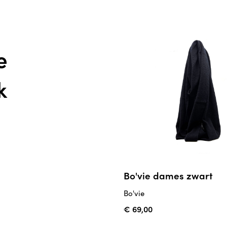
e
k
Bo'vie dames zwart
Bo'vie
€ 69,00